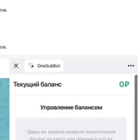
тов.
за.